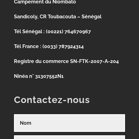
Campement du Niombato
Sandicoly, CR Toubacouta – Sénégal
Tél Sénégal : (00221) 764670967
Tél France : (0033) 787924314
Registre du commerce SN-FTK-2007-A-204
Ninéa n° 31307552N1
Contactez-nous