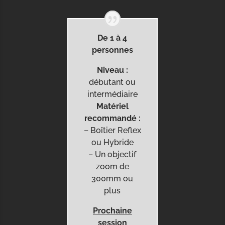
De 1 à 4
personnes
Niveau :
débutant ou
intermédiaire
Matériel
recommandé :
– Boîtier Reflex
ou Hybride
– Un objectif
zoom de
300mm ou
plus
Prochaine
session