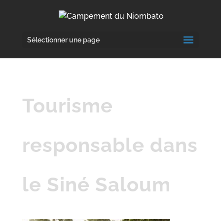
Sélectionner une page
Tourisme
responsable dans
le Siné Saloum