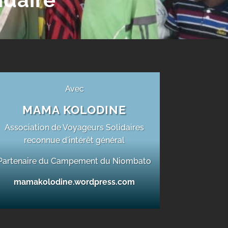
Avec
MAMA KOLODINE
Association de Voyageurs Solidaires
reconnue d'intérêt général
Partenaire du Campement du Niombato
mamakolodine.wordpress.com