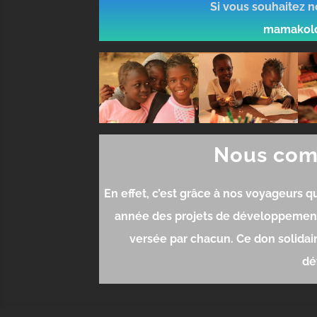
Si vous souhaitez no
mamakolo
Nous comp
En effet, c’est g
râce à nos voyageurs 
année des projets de développement 
versée par chacun. Ce don solidai
dé