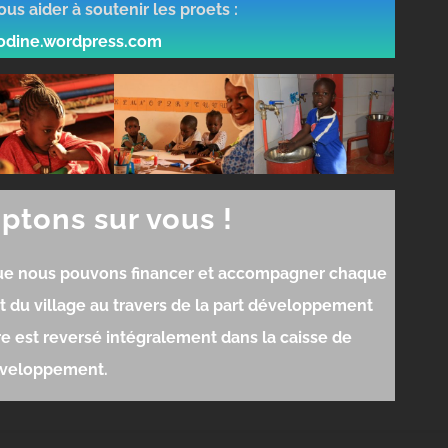
us aider à soutenir les proets :
dine.wordpress.com
tons sur vous !
que nous pouvons financer et accompagner chaque
du village au travers de la part développement
re est reversé intégralement dans la caisse de
veloppement.