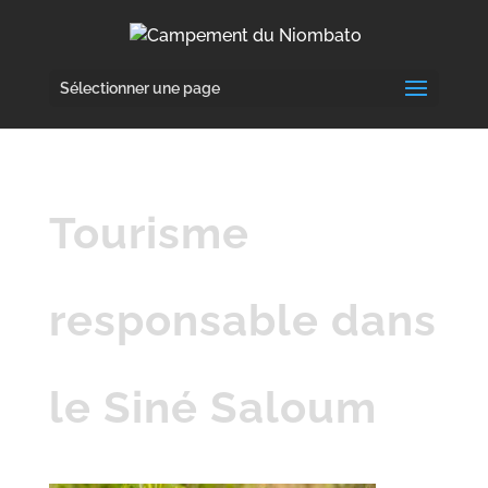
Sélectionner une page
Tourisme
responsable dans
le Siné Saloum