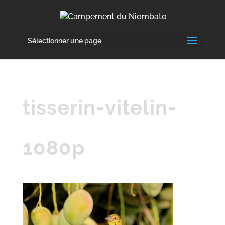
Sélectionner une page
tisserin-vitelin-
1080p