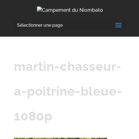
Sélectionner une page
martin-chasseur-
a-poitrine-bleue-
1080p