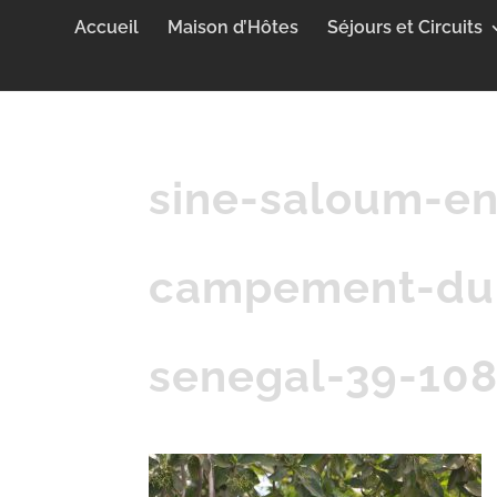
Accueil
Maison d’Hôtes
Séjours et Circuits
sine-saloum-en
campement-du-
senegal-39-10