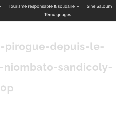
Tourisme responsable & solidaire
Sine Saloum
Témoignages
-pirogue-depuis-le-
niombato-sandicoly-
80p