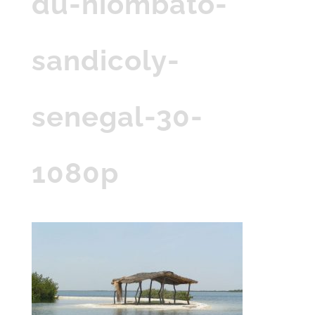
du-niombato-
sandicoly-
senegal-30-
1080p