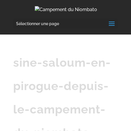
Sélectionner une page
sine-saloum-en-
pirogue-depuis-
le-campement-