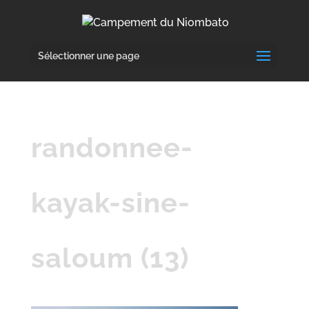
Sélectionner une page
randonnee-
kayak-sine-
saloum (13)