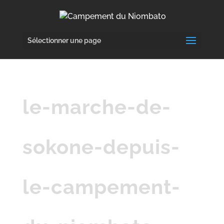
Sélectionner une page
le-marche-de-
sokone-depuis-
le-campement-