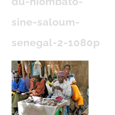
du-niombato-
sine-saloum-
senegal-2-1080p