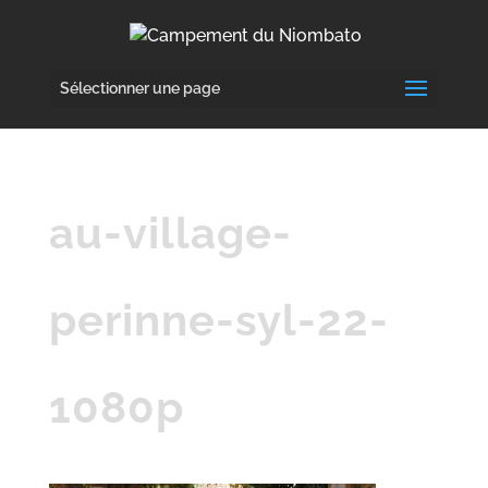
Sélectionner une page
au-village-
perinne-syl-22-
1080p