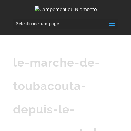
Sélectionner une page
le-marche-de-
toubacouta-
depuis-le-