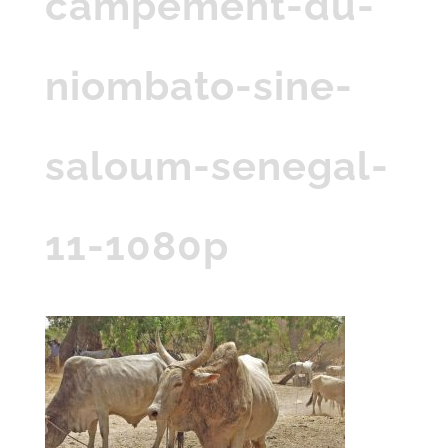
campement-du-
niombato-sine-
saloum-senegal-
11-1080p