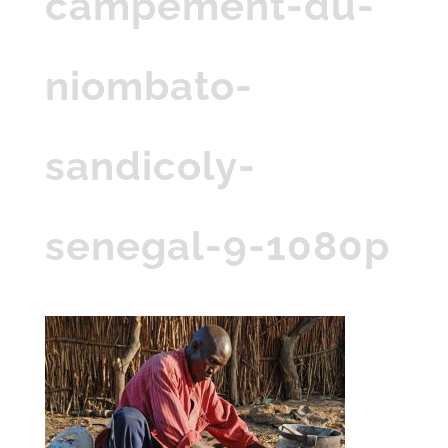
campement-du-
niombato-
sandicoly-
senegal-9-1080p