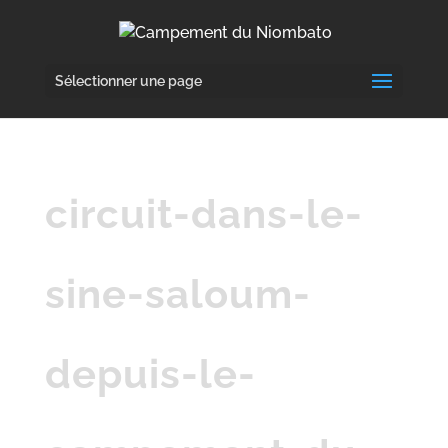
Sélectionner une page
circuit-dans-le-
sine-saloum-
depuis-le-