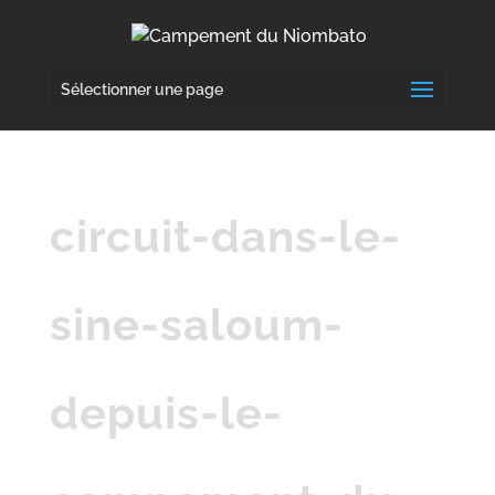
Sélectionner une page
circuit-dans-le-
sine-saloum-
depuis-le-