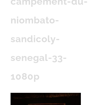
campement-du-
niombato-
sandicoly-
senegal-33-
1080p