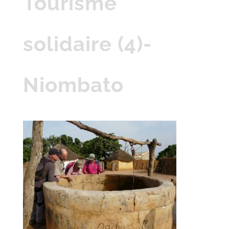
Tourisme
solidaire (4)-
Niombato