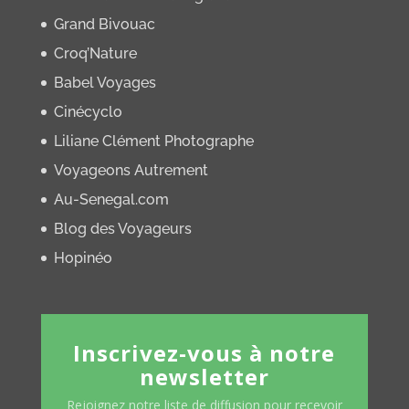
Grand Bivouac
Croq’Nature
Babel Voyages
Cinécyclo
Liliane Clément Photographe
Voyageons Autrement
Au-Senegal.com
Blog des Voyageurs
Hopinéo
Inscrivez-vous à notre
newsletter
Rejoignez notre liste de diffusion pour recevoir