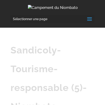
Sélectionner une page
Sandicoly-
Tourisme-
responsable (5)-