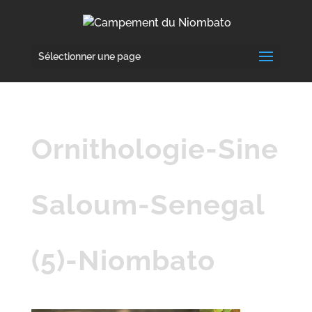
Sélectionner une page
Ornithologie-Sine
Saloum-Senegal
(5)-Niombato