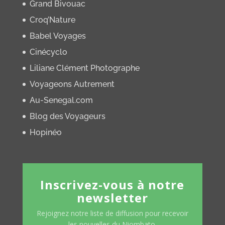
Grand Bivouac
Croq’Nature
Babel Voyages
Cinécyclo
Liliane Clément Photographe
Voyageons Autrement
Au-Senegal.com
Blog des Voyageurs
Hopinéo
Inscrivez-vous à notre
newsletter
Rejoignez notre liste de diffusion pour recevoir
les nouvelles du Niombato.