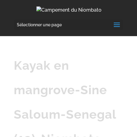
Sélectionner une page
Kayak en
mangrove-Sine
Saloum-Senegal