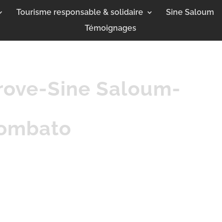
Tourisme responsable & solidaire
Sine Saloum
Témoignages
rove-Sine Saloum-
iombato