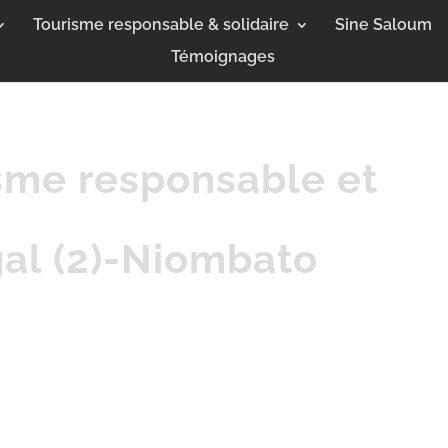
Tourisme responsable & solidaire
Sine Saloum
Témoignages
isme responsable et
gal (2)-Niombato