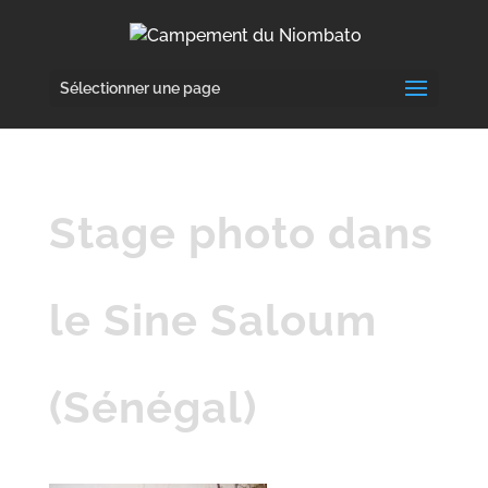
Sélectionner une page
Stage photo dans
le Sine Saloum
(Sénégal)