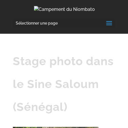
Sélectionner une page
Stage photo dans
le Sine Saloum
(Sénégal)