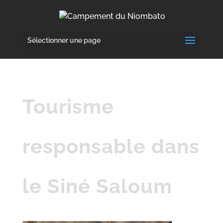
Sélectionner une page
Tourisme
responsable dans
le Siné Saloum