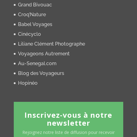
Grand Bivouac
Croq’Nature
Babel Voyages
Cinécyclo
Liliane Clément Photographe
Voyageons Autrement
Au-Senegal.com
Blog des Voyageurs
Hopinéo
Inscrivez-vous à notre
newsletter
Rejoignez notre liste de diffusion pour recevoir