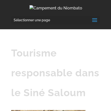
Sélectionner une page
Tourisme
responsable dans
le Siné Saloum