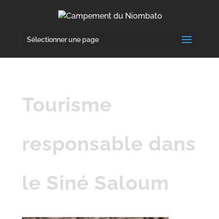
Sélectionner une page
Tourisme
responsable dans
le Siné Saloum