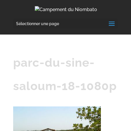
Sélectionner une page
parc-du-sine-
saloum-18-1080p