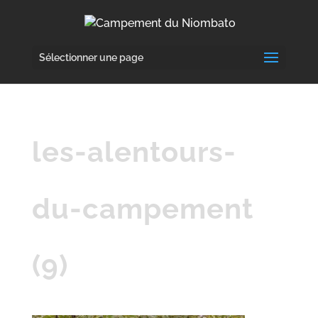
Sélectionner une page
les-alentours-
du-campement
(9)