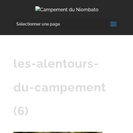
Sélectionner une page
les-alentours-
du-campement
(6)