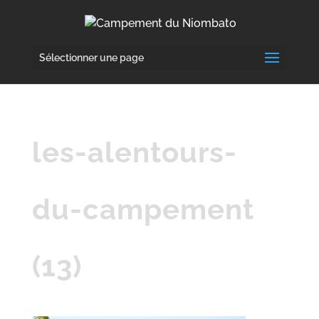
Sélectionner une page
les-alentours-
du-campement
(13)