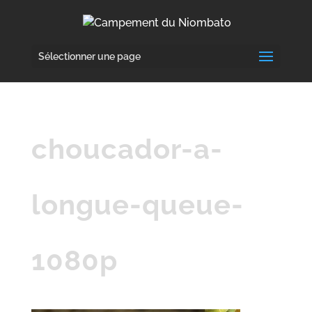
Sélectionner une page
choucador-a-
longue-queue-
1080p