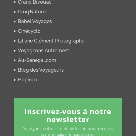
Grand Bivouac
Croq’Nature
Babel Voyages
Cinécyclo
Liliane Clément Photographe
Voyageons Autrement
Au-Senegal.com
Blog des Voyageurs
Hopinéo
Inscrivez-vous à notre
newsletter
Rejoignez notre liste de diffusion pour recevoir
les nouvelles du Niombato.