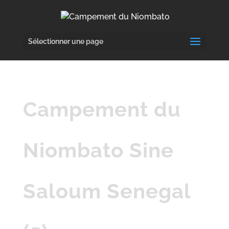
Sélectionner une page
Campement du
Niombato Sine
Saloum Senegal