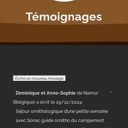
Témoignages
Ouvrir/
...
Dominique et Anne-Sophie
de
Namur
cette
boîte
(Belgique)
a écrit le
25/12/2024
méta.
Séjour ornithologique d’une petite semaine
avec Sonar, guide ornitho du campement